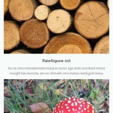
Raieõiguse ost
Kui sa oma metsakinnistut müüa ei soovi, aga siiski sooviksid metsa
müügilt tulu teenida, siis on võimalik oma metsa raieõigust müüa.