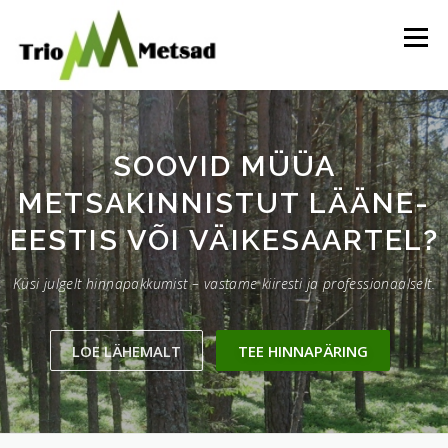
Skip
to
Menu
content
MILLEGA TEGELEME
HINNAPÄRING
MEIST
SOOVID MÜÜA
METSAKINNISTUT LÄÄNE-
HUVITAVAT LUGEMIST
KONTAKT
EESTIS VÕI VÄIKESAARTEL?
Küsi julgelt hinnapakkumist – vastame kiiresti ja professionaalselt.
LOE LÄHEMALT
TEE HINNAPÄRING