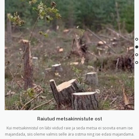
Raiutud metsakinnistute ost
Kui metsakinnistul on läbi viidud raie ja seda metsa ei soovita enam ise
majandada, siis oleme valmis selle ära ostma ning ise edasi majandama.