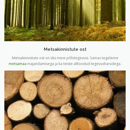
Metsakinnistute ost
Metsakinnistute ost on üks meie põhitegevusi. Samas tegeleme
metsamaa
majandamisega ja ka teiste alltoodud tegevusharudega.