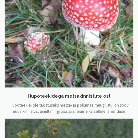
Hüpoteekidega metsakinnistute ost
Hüpoteek ei ole takistuseks metsa- ja põllumaa müügil. Kui on soov
müüa kinnistust ainult mingi osa, siis leiame ka sellele lahenduse.