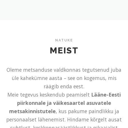
NATUKE
MEIST
Oleme metsanduse valdkonnas tegutsenud juba
üle kahekümne aasta – see on kogemus, mis
räägib enda eest.
Meie tegevus keskendub peamiselt
Lääne-Eesti
piirkonnale ja väikesaartel asuvatele
metsakinnistutele
, kus pakume paindlikku ja
personaalset lähenemist. Hindame kõrgelt ausat
suhtlust, keskkonnasäästlikkust ja pikaajalist