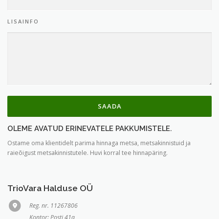
LISAINFO
OLEME AVATUD ERINEVATELE PAKKUMISTELE.
Ostame oma klientidelt parima hinnaga metsa, metsakinnistuid ja
raieõigust metsakinnistutele. Huvi korral tee hinnapäring.
TrioVara Halduse OÜ
Reg. nr. 11267806
Kontor: Posti 41a,